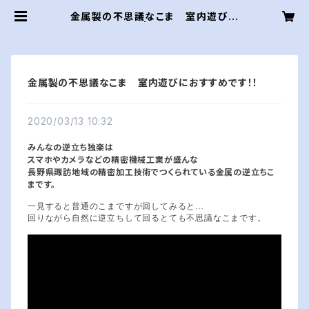
金属製の不思議なこま 室内遊びに
おすすめです！！ | よく回る金属の精密
こま みんなの逆立ち独楽ｂｙアクテ
ィブ
金属製の不思議なこま 室内遊びにおすすめです！！
2020/03/13 10:32
みんなの逆立ち独楽は
スマホやカメラなどの精密機械工業が盛んな
長野県諏訪地域の精密加工技術でつくられている金属の逆立ちこ
まです。
一見すると普通のこまですが回してみると…
回りながら自然に逆立ちして回るとても不思議なこまです。